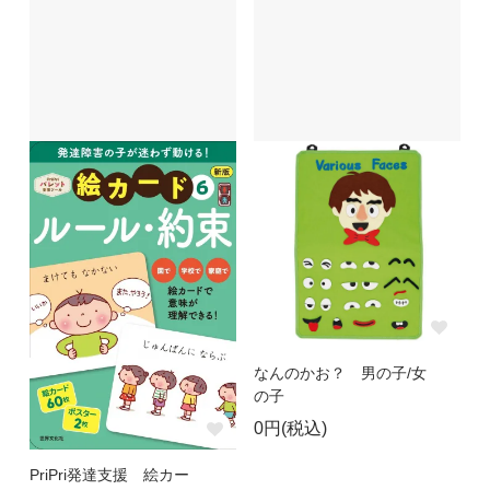
なんのかお？ 男の子/女
の子
0円(税込)
PriPri発達支援 絵カー