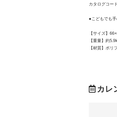
カタログコード：
●こどもでも
【サイズ】66×44
【重量】約5.9k
【材質】ポリ
カレ