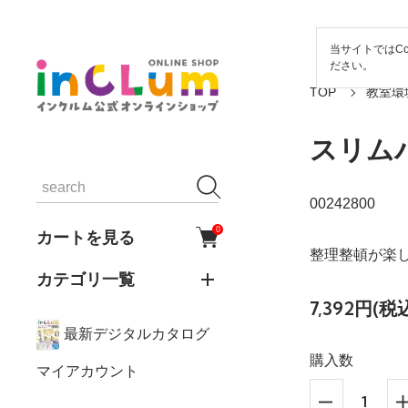
当サイトではCo
ださい。
TOP
教室環
スリム
00242800
0
カートを見る
整理整頓が楽
カテゴリ一覧
7,392円(税
最新デジタルカタログ
購入数
マイアカウント