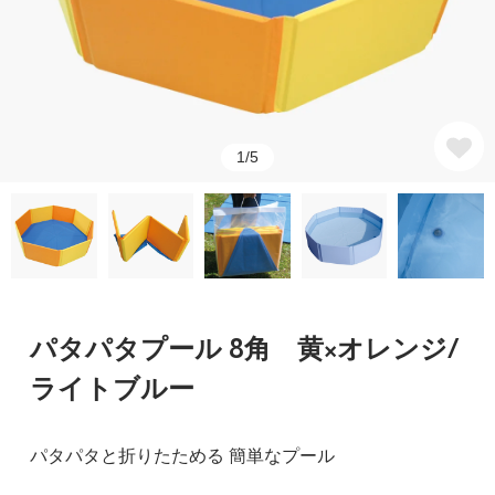
1/5
パタパタプール 8角 黄×オレンジ/
ライトブルー
パタパタと折りたためる 簡単なプール