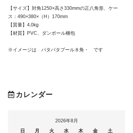
【サイズ】対角1250×高さ330mmの正八角形、ケー
ス：490×380×（H）170mm
【質量】4.0kg
黄×オレンジ
【材質】PVC、ダンボール梱包
42,900円(税込)
※イメージは パタパタプール８角・ です
ライトブルー
42,900円(税込)
カレンダー
2026年8月
日
月
火
水
木
金
土