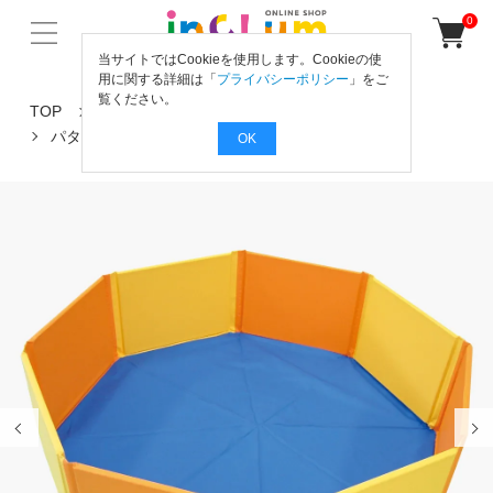
0
当サイトではCookieを使用します。Cookieの使
用に関する詳細は「
プライバシーポリシー
」をご
覧ください。
TOP
からだの動きを育てよう！
水泳
パタパタプール 8角 黄×オレ
OK