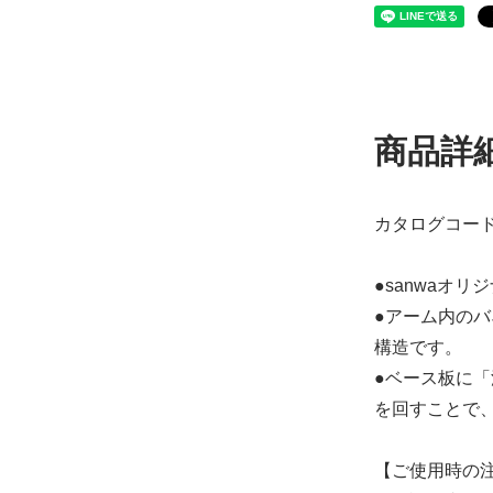
商品詳
カタログコード：7
●sanwaオ
●アーム内の
構造です。
●ベース板に
を回すことで
【ご使用時の