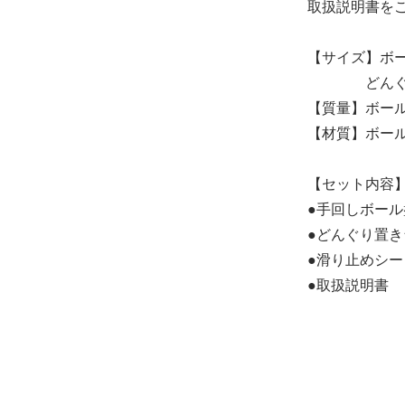
取扱説明書を
【サイズ】ボール
どんぐり
どんぐり置き台
8,250円(税込)
【質量】ボール
【材質】ボー
りす
【セット内容
8,250円(税込)
●手回しボール
●どんぐり置き
●滑り止めシー
●取扱説明書