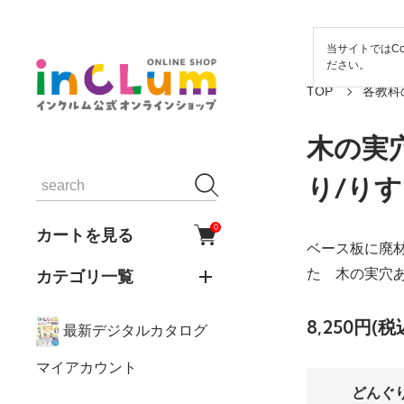
当サイトではCo
ださい。
TOP
各教科
木の実
り/りす
0
カートを見る
ベース板に廃
カテゴリ一覧
た 木の実穴
8,250円(税
最新デジタルカタログ
マイアカウント
どんぐ