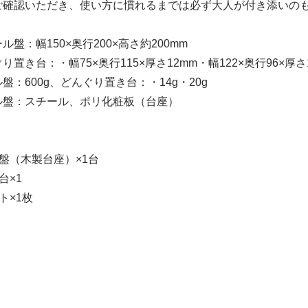
ご確認いただき、使い方に慣れるまでは必ず大人が付き添いの
盤：幅150×奥行200×高さ約200mm
：・幅75×奥行115×厚さ12mm・幅122×奥行96×厚さ1
盤：600g、どんぐり置き台：・14g・20g
ル盤：スチール、ポリ化粧板（台座）
】
盤（木製台座）×1台
台×1
ト×1枚