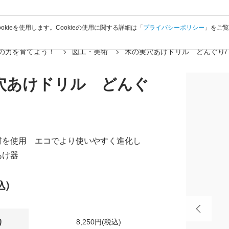
okieを使用します。Cookieの使用に関する詳細は「
プライバシーポリシー
」をご
の力を育てよう！
図工・美術
木の実穴あけドリル どんぐり/
穴あけドリル どんぐ
材を使用 エコでより使いやすく進化し
あけ器
込)
8,250円(税込)
り