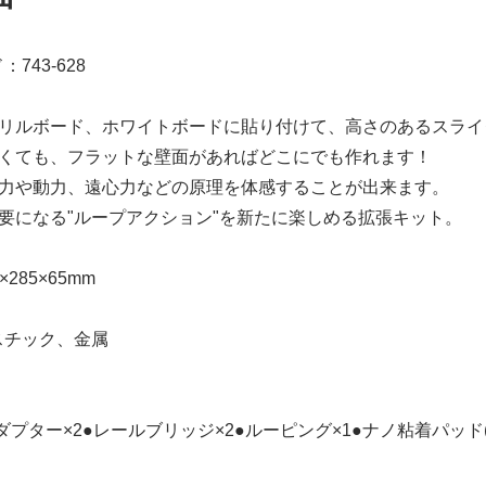
743-628
クリルボード、ホワイトボードに貼り付けて、高さのあるスライ
なくても、フラットな壁面があればどこにでも作れます！
重力や動力、遠心力などの原理を体感することが出来ます。
要になる"ループアクション"を新たに楽しめる拡張キット。
285×65mm
スチック、金属
】
ダプター×2●レールブリッジ×2●ルーピング×1●ナノ粘着パッド(