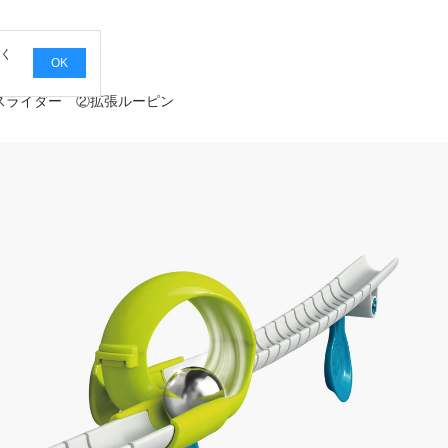
覧く
OK
スライダー ②拡張ルーピン