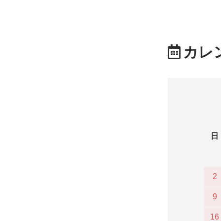
カレ
日
2
9
16