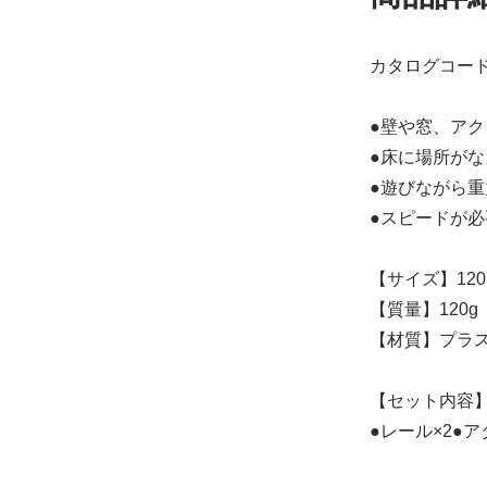
カタログコード：
●壁や窓、ア
●床に場所が
●遊びながら
●スピードが必
【サイズ】120×
【質量】120g
【材質】プラ
【セット内容
●レール×2●ア