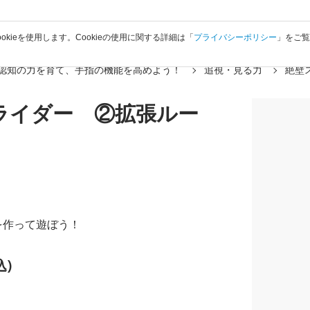
okieを使用します。Cookieの使用に関する詳細は「
プライバシーポリシー
」をご
認知の力を育て、手指の機能を高めよう！
追視・見る力
絶壁
ライダー ②拡張ルー
を作って遊ぼう！
込)