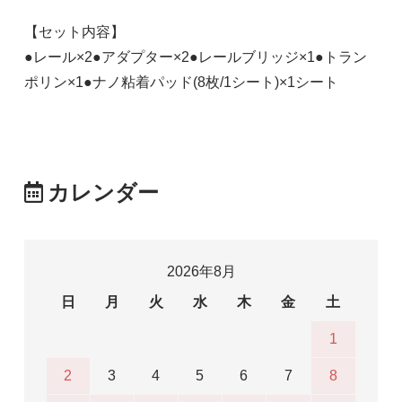
【セット内容】
●レール×2●アダプター×2●レールブリッジ×1●トラン
ポリン×1●ナノ粘着パッド(8枚/1シート)×1シート
カレンダー
2026年8月
日
月
火
水
木
金
土
1
2
3
4
5
6
7
8