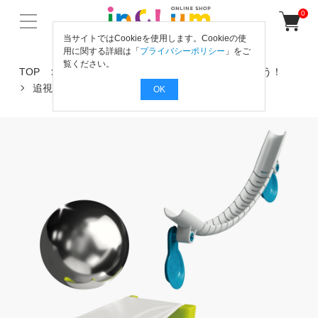
0
当サイトではCookieを使用します。Cookieの使
用に関する詳細は「
プライバシーポリシー
」をご
覧ください。
TOP
感覚・認知の力を育て、手指の機能を高めよう！
追視・見る力
絶壁スライダー ③拡張トランポ
OK