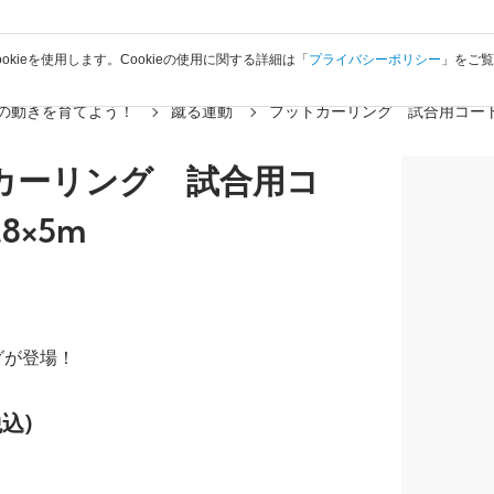
okieを使用します。Cookieの使用に関する詳細は「
プライバシーポリシー
」をご
の動きを育てよう！
蹴る運動
フットカーリング 試合用コー
カーリング 試合用コ
8×5m
グが登場！
税込)