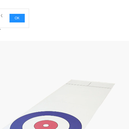
覧く
OK
ト